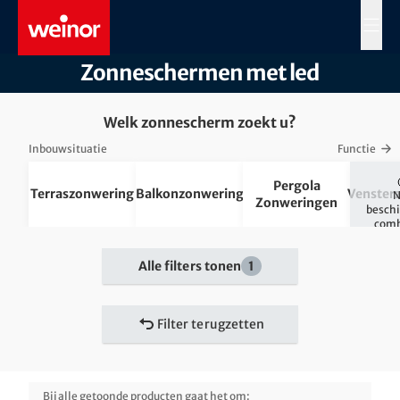
Skip to main content
MENÜ
Zonneschermen met led
Welk zonnescherm zoekt u?
Inbouwsituatie
Functie
Pergola
Terraszonwering
Balkonzonwering
Venster
N
Zonweringen
beschi
comb
Alle filters tonen
1
Filter terugzetten
Bij alle getoonde producten gaat het om: