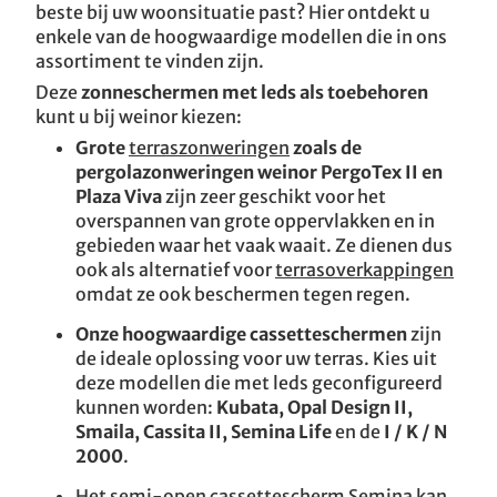
beste bij uw woonsituatie past? Hier ontdekt u
enkele van de hoogwaardige modellen die in ons
assortiment te vinden zijn.
Deze
zonneschermen met leds als toebehoren
kunt u bij weinor kiezen:
Grote
terraszonweringen
zoals de
pergolazonweringen weinor PergoTex II en
Plaza Viva
zijn zeer geschikt voor het
overspannen van grote oppervlakken en in
gebieden waar het vaak waait. Ze dienen dus
ook als alternatief voor
terrasoverkappingen
omdat ze ook beschermen tegen regen.
Onze hoogwaardige cassetteschermen
zijn
de ideale oplossing voor uw terras. Kies uit
deze modellen die met leds geconfigureerd
kunnen worden:
Kubata, Opal Design II,
Smaila, Cassita II, Semina Life
en de
I / K / N
2000
.
Het semi-open cassettescherm Semina kan