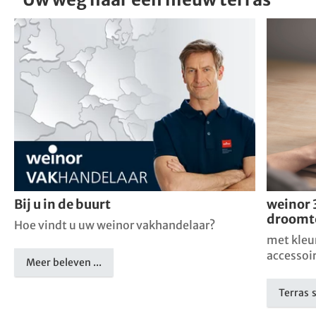
Bij u in de buurt
weinor 
droomt
Hoe vindt u uw weinor vakhandelaar?
met kleu
accessoi
Meer beleven ...
Terras 