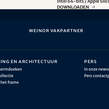
Intel 64-bits / Apple sili
Downloaden
weinor vakpartner
ing en architectuur
Pers
hermdoeken
In onze new
ollectie
Pers contact
 het frame