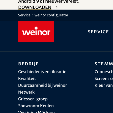
Android 9 of nieuwer vereist.
Downloaden
Service
weinor configurator
Service
Bedrijf
Stemm
Geschiedenis en filosofie
Zonnesc
Kwaliteit
Screens c
Duurzaamheid bij weinor
Kleur van
Netwerk
Griesser-groep
Showroom Keulen
Vestiging Möckern