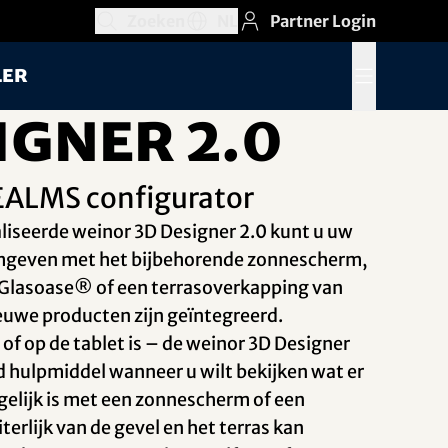
Zoeken
NL
Partner Login
Zoekveld openen
Taalkeuzegedeelte openen, Huidige taa
ler
Menu openen
igner 2.0
ALMS configurator
iseerde weinor 3D Designer 2.0 kunt u uw
rmgeven met het bijbehorende zonnescherm,
 Glasoase® of een terrasoverkapping van
euwe producten zijn geïntegreerd.
of op de tablet is – de weinor 3D Designer
d hulpmiddel wanneer u wilt bekijken wat er
gelijk is met een zonnescherm of een
erlijk van de gevel en het terras kan