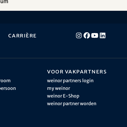
cium
Carrière
Voor vakpartners
sroom
weinor partners login
persoon
my weinor
weinor E-Shop
weinor partner worden