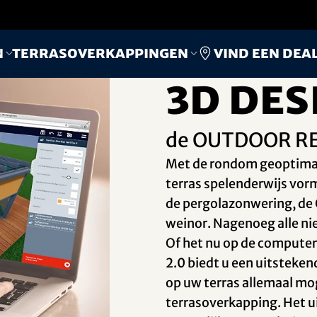
Vind een dea
n
Terrasoverkappingen
3D Des
de OUTDOOR RE
Met de rondom geoptimal
terras spelenderwijs vo
de pergolazonwering, de
weinor. Nagenoeg alle ni
Of het nu op de computer 
2.0 biedt u een uitsteken
op uw terras allemaal mo
terrasoverkapping. Het uit