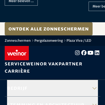
Meer beleven ...
Meer be
Ontdek alle zonneschermen
Zonneschermen
Pergolazonwering
Plaza Viva / LED
Service
weinor vakpartner
Carrière
Bedrijf
Stemming en architectuur