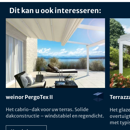
Dit kan u ook interesseren:
weinor PergoTex II
Terrazz
Het cabrio-dak voor uw terras. Solide
Het glaze
dakconstructie – windstabiel en regendicht.
overtuigt
met typi