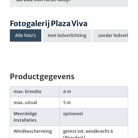
Fotogalerij Plaza Viva
Alle foto’s
met ledverlichting
zonder ledverlicht
Productgegevens
max. breedte
6 m
max. uitval
5 m
Meerdelige
optioneel
installaties
Windbescherming
getest tot: windkracht 6
(Beaufort)