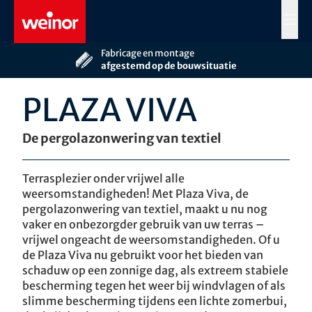
Skip to main content
MENÜ
Meer dan 60 jaar
afgestemd op de bouwsituatie
Persoonlijk advies door
uw weinor vakhandelaar
PLAZA VIVA
De pergolazonwering van textiel
Terrasplezier onder vrijwel alle
weersomstandigheden! Met Plaza Viva, de
pergolazonwering van textiel, maakt u nu nog
vaker en onbezorgder gebruik van uw terras –
vrijwel ongeacht de weersomstandigheden. Of u
de Plaza Viva nu gebruikt voor het bieden van
schaduw op een zonnige dag, als extreem stabiele
bescherming tegen het weer bij windvlagen of als
slimme bescherming tijdens een lichte zomerbui,