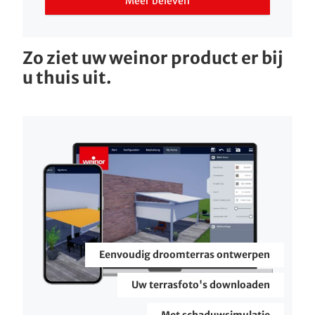
Meer beleven
Zo ziet uw weinor product er bij
u thuis uit.
Eenvoudig droomterras ontwerpen
Uw terrasfoto's downloaden
Met schaduwsimulatie