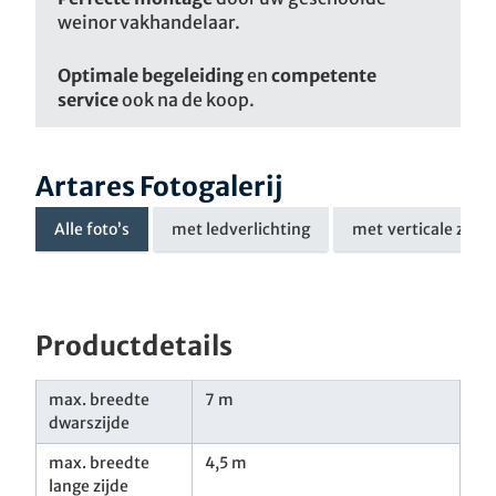
weinor vakhandelaar.
Optimale begeleiding
en
competente
service
ook na de koop.
Artares Fotogalerij
Alle foto’s
met ledverlichting
met verticale zonw
Productdetails
max. breedte
7 m
dwarszijde
max. breedte
4,5 m
lange zijde