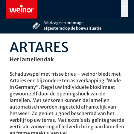
Skip to main content
MENÜ
Meer dan 60 jaar
afgestemd op de bouwsituatie
Persoonlijk advies door
uw weinor vakhandelaar
ARTARES
Het lamellendak
Schaduwspel met frisse bries – weinor biedt met
Artares een bijzondere terrasoverkapping “Made
in Germany”. Regel uw individuele bioklimaat
gewoon zelf door de openingshoek van de
lamellen. Met sensoren kunnen de lamellen
automatisch worden ingesteld afhankelijk van
het weer. Zo geniet u goed beschermd van het
verblijf op uw terras. Met extra’s als geïntegreerde
verticale zonwering of ledverlichting aan lamellen
en frame maakt u van uw