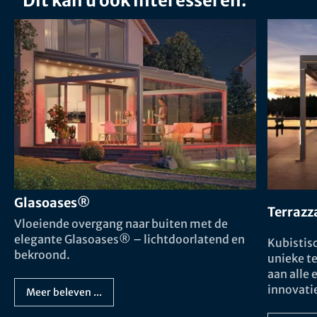
Dit kan u ook interesseren:
Glasoases®
Terrazz
Vloeiende overgang naar buiten met de
elegante Glasoases® – lichtdoorlatend en
Kubistis
bekroond.
unieke t
aan alle
innovati
Meer beleven ...