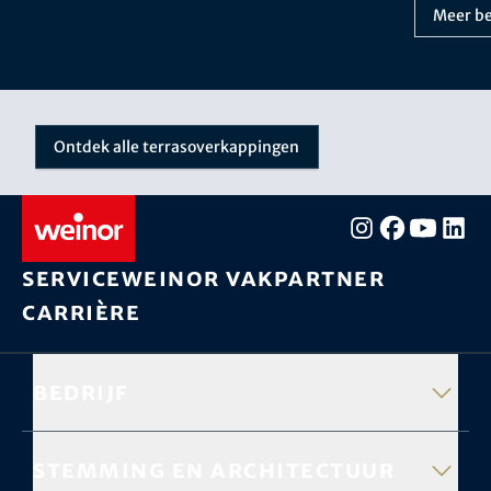
Meer be
Ontdek alle terrasoverkappingen
Service
weinor vakpartner
Carrière
Bedrijf
Stemming en architectuur