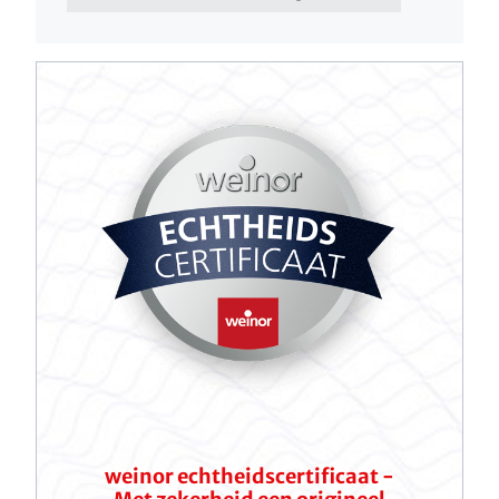
weinor echtheidscertificaat -