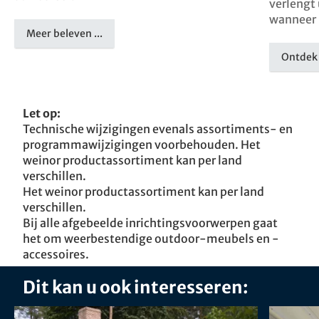
verlengt 
wanneer 
Meer beleven ...
Ontdek
Let op:
Technische wijzigingen evenals assortiments- en
programmawijzigingen voorbehouden. Het
weinor productassortiment kan per land
verschillen.
Het weinor productassortiment kan per land
verschillen.
Bij alle afgebeelde inrichtingsvoorwerpen gaat
het om weerbestendige outdoor-meubels en -
accessoires.
Dit kan u ook interesseren: