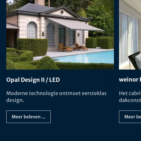
weinor 
Opal Design II / LED
Het cabri
Moderne technologie ontmoet eersteklas
dakconst
design.
Meer be
Meer beleven ...