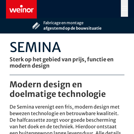
Skip to main content
MENÜ
Fabricage en montage
Meer dan 60 jaar
afgestemd op de bouwsituatie
Persoonlijk advies door
uw weinor vakhandelaar
SEMINA
Sterk op het gebied van prĳs, functie en
modern design
Modern design en
doelmatige technologie
De Semina verenigt een fris, modern design met
bewezen technologie en betrouwbare kwaliteit.
De halfcassette zorgt voor goede bescherming
van het doek en de techniek. Hierdoor ontstaat
een buitengewoon lange levensduur. Alle details