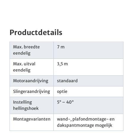
Productdetails
Max. breedte
7 m
eendelig
Max. uitval
3,5 m
eendelig
Motoraandrijving
standaard
Slingeraandrijving
optie
Instelling
5° – 40°
hellingshoek
Montagevarianten
wand-, plafondmontage- en
dakspantmontage mogelĳk