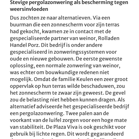
Stevige pergolazonwering als bescherming tegen
ASV Keulen / D
weersinvloeden
Dus zochten ze naar alternatieven. Via een
Villa T / CZ
buurman die een zonnescherm voor zijn terras
had gekocht, kwamen ze in contact met de
gespecialiseerde partner van weinor, Rolladen
Handel Porz. Dit bedrijf is onder andere
gespecialiseerd in zonweringssystemen voor
oude en nieuwe gebouwen. De eerste gewenste
oplossing, een normale zonwering van weinor,
was echter om bouwkundige redenen niet
mogelijk. Omdat de familie Keulen een zeer groot
oppervlak op hun terras wilde beschaduwen, zou
het zonnescherm te zwaar zijn geweest. De gevel
zou de belasting niet hebben kunnen dragen. Als
alternatief adviseerde het gespecialiseerde bedrijf
een pergolazonwering. Twee palen aan de
voorkant van de luifel zorgen voor een hoge mate
van stabiliteit. De Plaza Viva is ook geschikt voor
gebruik bij lichte regen. Dit wordt gegarandeerd