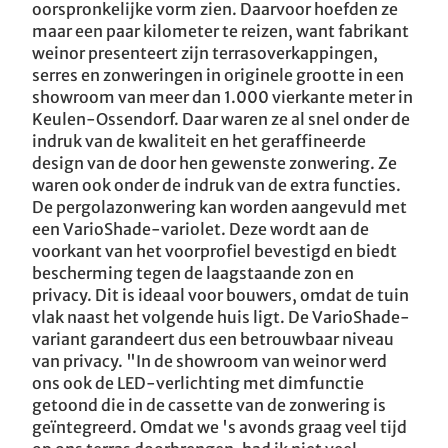
oorspronkelijke vorm zien. Daarvoor hoefden ze
maar een paar kilometer te reizen, want fabrikant
weinor presenteert zijn terrasoverkappingen,
serres en zonweringen in originele grootte in een
showroom van meer dan 1.000 vierkante meter in
Keulen-Ossendorf. Daar waren ze al snel onder de
indruk van de kwaliteit en het geraffineerde
design van de door hen gewenste zonwering. Ze
waren ook onder de indruk van de extra functies.
De pergolazonwering kan worden aangevuld met
een VarioShade-variolet. Deze wordt aan de
voorkant van het voorprofiel bevestigd en biedt
bescherming tegen de laagstaande zon en
privacy. Dit is ideaal voor bouwers, omdat de tuin
vlak naast het volgende huis ligt. De VarioShade-
variant garandeert dus een betrouwbaar niveau
van privacy. "In de showroom van weinor werd
ons ook de LED-verlichting met dimfunctie
getoond die in de cassette van de zonwering is
geïntegreerd. Omdat we 's avonds graag veel tijd