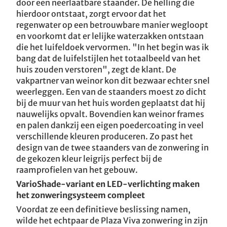
door een neerlaatbare staander. De helling die
hierdoor ontstaat, zorgt ervoor dat het
regenwater op een betrouwbare manier wegloopt
en voorkomt dat er lelijke waterzakken ontstaan
die het luifeldoek vervormen. "In het begin was ik
bang dat de luifelstijlen het totaalbeeld van het
huis zouden verstoren", zegt de klant. De
vakpartner van weinor kon dit bezwaar echter snel
weerleggen. Een van de staanders moest zo dicht
bij de muur van het huis worden geplaatst dat hij
nauwelijks opvalt. Bovendien kan weinor frames
en palen dankzij een eigen poedercoating in veel
verschillende kleuren produceren. Zo past het
design van de twee staanders van de zonwering in
de gekozen kleur leigrijs perfect bij de
raamprofielen van het gebouw.
VarioShade-variant en LED-verlichting maken
het zonweringsysteem compleet
Voordat ze een definitieve beslissing namen,
wilde het echtpaar de Plaza Viva zonwering in zijn