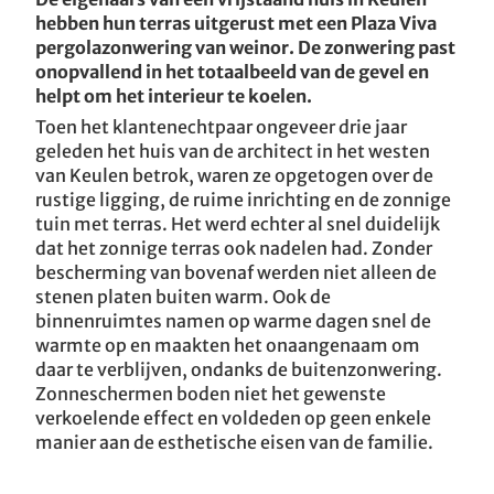
hebben hun terras uitgerust met een Plaza Viva
Kinderdagverblijf / L
EFH Keulen / D
pergolazonwering van weinor. De zonwering past
onopvallend in het totaalbeeld van de gevel en
Playa Keulen / D
helpt om het interieur te koelen.
Toen het klantenechtpaar ongeveer drie jaar
EFH Pirmasens / D
geleden het huis van de architect in het westen
van Keulen betrok, waren ze opgetogen over de
Hanau / D
rustige ligging, de ruime inrichting en de zonnige
tuin met terras. Het werd echter al snel duidelijk
Terrasgenot in de eigen weinor Glasoase®
Loft Hamburg / D
dat het zonnige terras ook nadelen had. Zonder
bescherming van bovenaf werden niet alleen de
EFH Leverkusen / D
stenen platen buiten warm. Ook de
binnenruimtes namen op warme dagen snel de
warmte op en maakten het onaangenaam om
EFH Ratingen / D
daar te verblijven, ondanks de buitenzonwering.
Zonneschermen boden niet het gewenste
EFH Reutlingen / D
verkoelende effect en voldeden op geen enkele
manier aan de esthetische eisen van de familie.
EFH Biberach / D