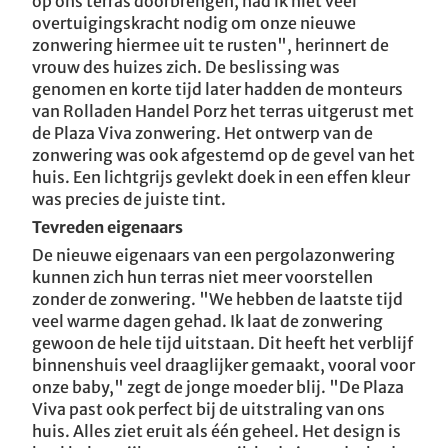
op ons terras doorbrengen, had ik niet veel
overtuigingskracht nodig om onze nieuwe
zonwering hiermee uit te rusten", herinnert de
vrouw des huizes zich. De beslissing was
genomen en korte tijd later hadden de monteurs
van Rolladen Handel Porz het terras uitgerust met
de Plaza Viva zonwering. Het ontwerp van de
zonwering was ook afgestemd op de gevel van het
huis. Een lichtgrijs gevlekt doek in een effen kleur
was precies de juiste tint.
Tevreden eigenaars
De nieuwe eigenaars van een pergolazonwering
kunnen zich hun terras niet meer voorstellen
zonder de zonwering. "We hebben de laatste tijd
veel warme dagen gehad. Ik laat de zonwering
gewoon de hele tijd uitstaan. Dit heeft het verblijf
binnenshuis veel draaglijker gemaakt, vooral voor
onze baby," zegt de jonge moeder blij. "De Plaza
Viva past ook perfect bij de uitstraling van ons
huis. Alles ziet eruit als één geheel. Het design is