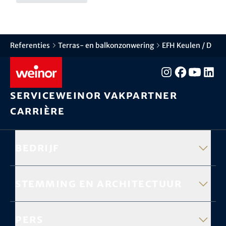
Referenties
Terras- en balkonzonwering
EFH Keulen / D
Service
weinor vakpartner
Carrière
Bedrijf
Stemming en architectuur
Pers