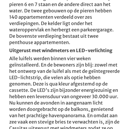
pieren 6 en 7 staan en de andere direct aan het
ASV Keulen / D
water. De twee gebouwen op de pieren hebben
140 appartementen verdeeld over zes
Villa T / CZ
verdiepingen. De kelder ligt onder het
wateroppervlak en herbergt een parkeergarage.
De bovenste verdieping bestaat uit twee
penthouse appartementen.
Uitgerust met windmeters en LED-verlichting
Alle luifels werden binnen vier weken
geïnstalleerd. En de bewoners zijn blij: zowel met
het ontwerp van de luifel als met de geïntegreerde
LED-lichtstrip, die velen als optie hebben
genomen. Deze is qua kleur afgestemd op de
cassette. De LED's zijn bijzonder energiezuinig en
hebben een levensduur van ongeveer 30.000 uur.
Nu kunnen de avonden in aangenaam licht
worden doorgebracht op de balkons, genietend
van het prachtige havenpanorama. En omdat aan
zee vaak een stevige bries te verwachten is, zijn de
Cassitas uitgerust met windmeters zodat ze op