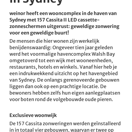
Kinderdagverblijf / L
EFH Keulen / D
weinor heeft een wooncomplex in de haven van
Sydney met 157 Cassita II LED cassette-
Playa Keulen / D
zonneschermen uitgerust: geweldige zonwering
voor een geweldige buurt!
EFH Pirmasens / D
De mensen die hier wonen zijn werkelijk
benijdenswaardig: Ongeveer tien jaar geleden
Hanau / D
werd het voormalige havencomplex Walsh Bay
omgetoverd tot een wijk met wooneenheden,
Terrasgenot in de eigen weinor Glasoase®
Loft Hamburg / D
restaurants, hotels en winkels. Vanaf hier heb je
een indrukwekkend uitzicht op het havengebied
EFH Leverkusen / D
van Sydney. De onlangs gerenoveerde gebouwen
liggen dan ook op een prachtige locatie. De
bewoners hebben zelfs hun eigen aanlegplaatsen
EFH Ratingen / D
voor boten rond de volgebouwde oude pieren.
EFH Reutlingen / D
Exclusieve woonwijk
EFH Biberach / D
De 157 Cassita zonweringen werden geïnstalleerd
in in totaal vier gebouwen, waarvan er twee op