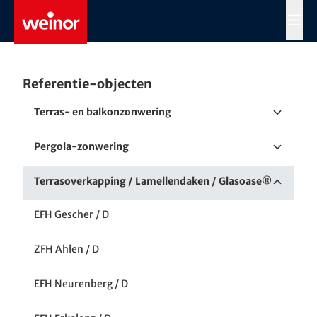
Skip to main content
MENÜ
Referentie-objecten
Terras- en balkonzonwering
Terrasoverkapping in particulier woongebouw in
Pergola-zonwering
Halle - Referentie van weinor
Snack- en evenementenschip / D
Terrasoverkapping / Lamellendaken / Glasoase®
Chemnitz / D
Golfclub Großensee / D
EFH Gescher / D
Messel bij Darmstadt / D
Landhuis Milser / D
ZFH Ahlen / D
Leiblfing / D
Schlosshotel Göbel / D
EFH Neurenberg / D
Andernach / D