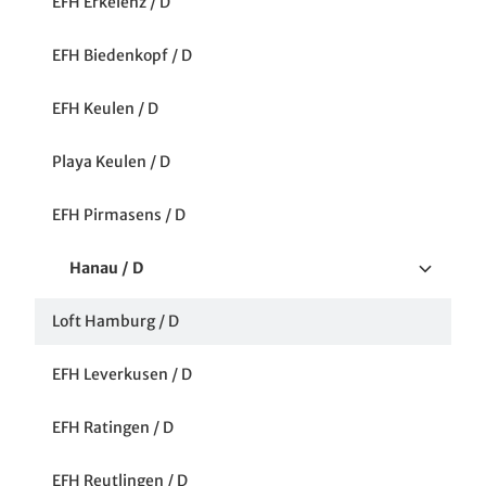
LGS Papenburg / D
EFH Erkelenz / D
EFH Keulen / D
Café aan de waterkant / GB
EFH Biedenkopf / D
Havenkwartier / AUS
Kinderdagverblijf / L
EFH Keulen / D
Playa Keulen / D
EFH Pirmasens / D
Hanau / D
Terrasgenot in de eigen weinor Glasoase®
Loft Hamburg / D
EFH Leverkusen / D
EFH Ratingen / D
EFH Reutlingen / D