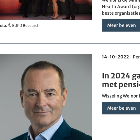
Health Award (orga
beste organisatie
Meer beleven
oto: © EUPD Research
14-10-2022
|
Per
In 2024 g
met pens
Wisseling Weinor 
Meer beleven