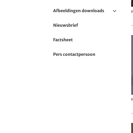
Afbeeldingen downloads
F
Terras- en
Nieuwsbrief
balkonzonwering
Factsheet
Venster en verticale
zonwering
Pers contactpersoon
Serrezonwering
Pergola-zonwering
Glasoase
F
Terrasoverkappingen
Accessoires