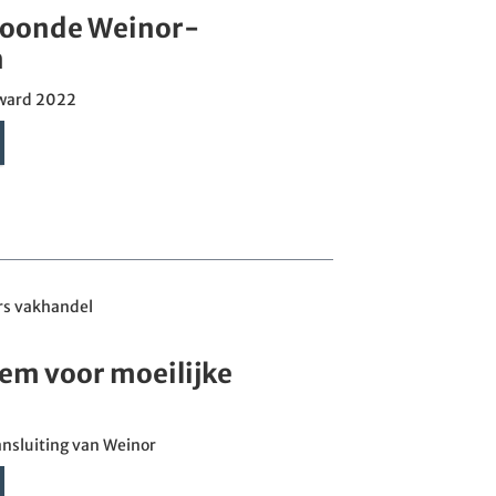
roonde Weinor-
n
ward 2022
rs vakhandel
eem voor moeilijke
sluiting van Weinor