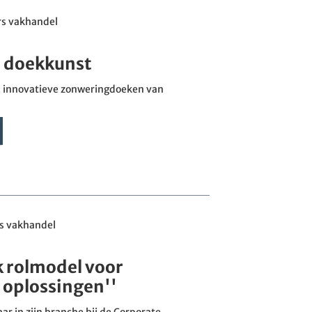
rs vakhandel
 doekkunst
': innovatieve zonweringdoeken van
s vakhandel
k rolmodel voor
oplossingen''
ar in zijn branche bij de Corporate