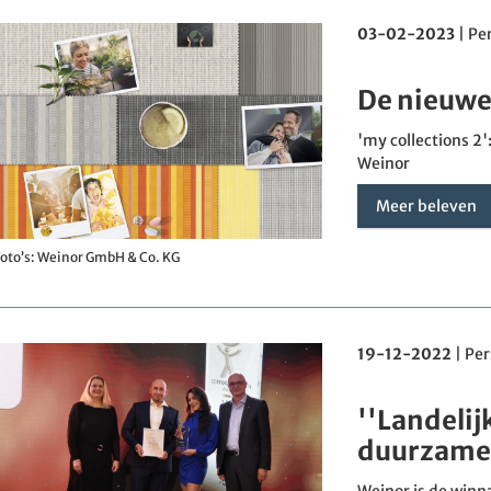
03-02-2023
|
Pe
De nieuwe
'my collections 2
Weinor
Meer beleven
oto’s: Weinor GmbH & Co. KG
19-12-2022
|
Per
''Landelij
duurzame 
Weinor is de winna