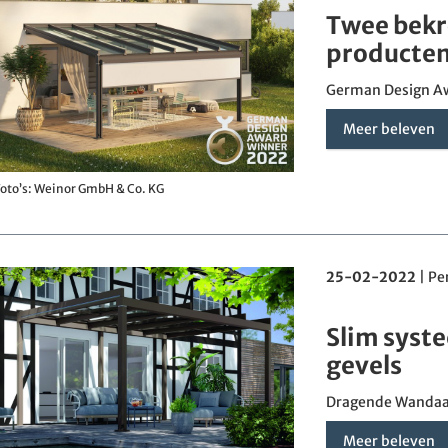
Twee bek
producte
German Design A
Meer beleven
oto’s: Weinor GmbH & Co. KG
25-02-2022
|
Pe
Slim syst
gevels
Dragende Wandaan
Meer beleven