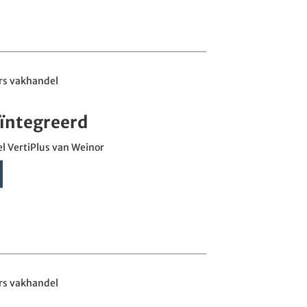
rs vakhandel
eïntegreerd
l VertiPlus van Weinor
rs vakhandel