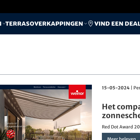
Vind een dea
n
Terrasoverkappingen
15-05-2024
|
Pe
Het compa
zonnesche
Red Dot Award 20
Meer beleven