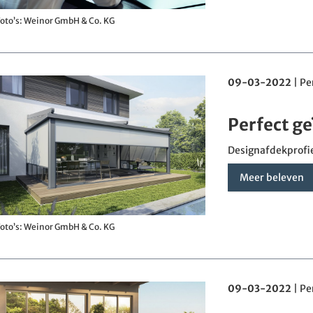
oto’s: Weinor GmbH & Co. KG
09-03-2022
|
Pe
Perfect g
Designafdekprofie
Meer beleven
oto’s: Weinor GmbH & Co. KG
09-03-2022
|
Pe