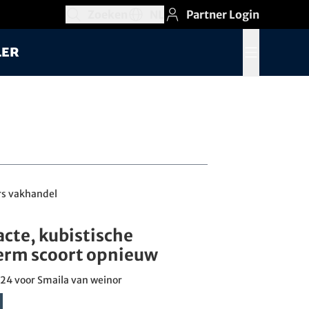
Zoeken
NL
Partner Login
Zoekveld openen
Taalkeuzegedeelte openen, Huidige taa
ler
Menu openen
rs vakhandel
cte, kubistische
rm scoort opnieuw
24 voor Smaila van weinor