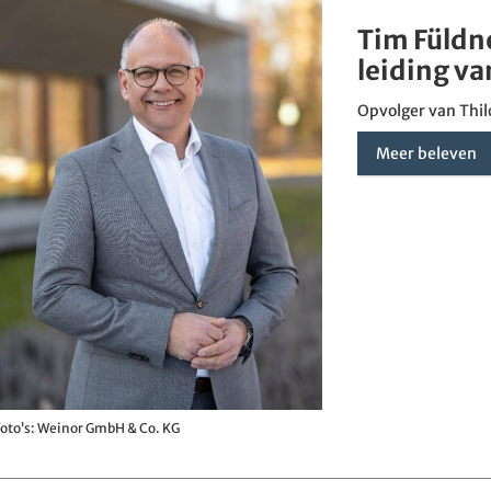
Tim Füldn
leiding v
Opvolger van Thi
Meer beleven
oto’s: Weinor GmbH & Co. KG