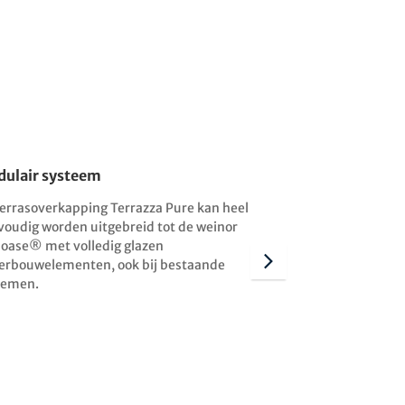
ulair systeem
Zonnescherm v
terrasoverkapping Terrazza Pure kan heel
De ondergemonte
voudig worden uitgebreid tot de weinor
Pure met kubistis
soase® met volledig glazen
match met de te
erbouwelementen, ook bij bestaande
en met rechtlijn
temen.
andere fabrikante
aangenaam klima