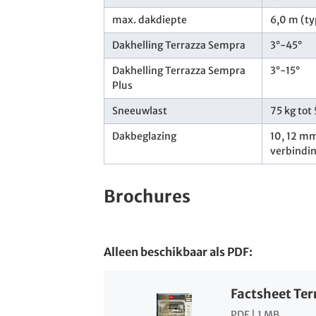
max. dakdiepte
6,0 m (ty
Dakhelling Terrazza Sempra
3°-45°
Dakhelling Terrazza Sempra
3°-15°
Plus
Sneeuwlast
75 kg tot
Dakbeglazing
10, 12 m
verbindi
Brochures
Alleen beschikbaar als PDF:
Factsheet Te
PDF | 1 MB