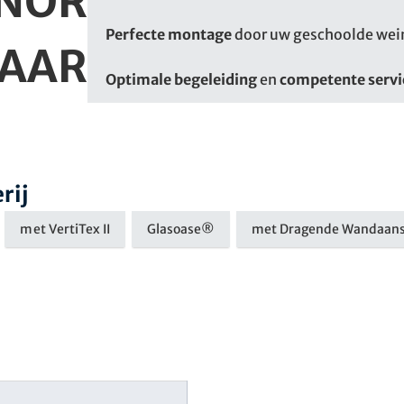
NOR
Perfecte montage
door uw geschoolde wei
AAR
Optimale begeleiding
en
competente servi
rij
met VertiTex II
Glasoase®
met Dragende Wandaans