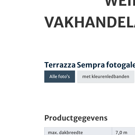
WEI
VAKHANDEL
Terrazza Sempra fotogale
Alle foto’s
met kleurenledbanden
Productgegevens
max. dakbreedte
7,0 m