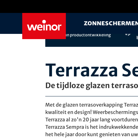
Skip to main content
Zonnescherme
Meer dan 60 jaar
ervaring
in productontwikkeling
Terrazza 
De tijdloze glazen terra
Met de glazen terrasoverkapping Terra
kwaliteit en design! Weerbeschermings
Terrazza al zo'n 20 jaar lang voortdure
Terrazza Sempra is het indrukwekkende 
het hele jaar door kunt genieten van u