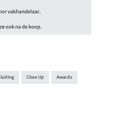
nor vakhandelaar.
ce
ook na de koop.
luiting
Close Up
Awards