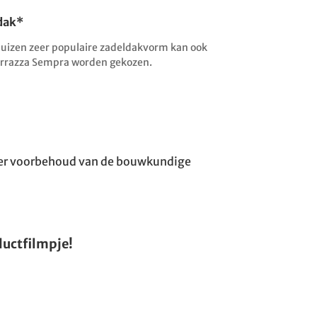
dak*
huizen zeer populaire zadeldakvorm kan ook
errazza Sempra worden gekozen.
nder voorbehoud van de bouwkundige
ductfilmpje!