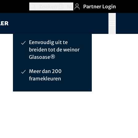
bewezen
Zoeken
NL
Partner Login
Zoekveld openen
Taalkeuzegedeelte openen, Huidige taa
Aantrekkelijke
ler
Menu openen
accessoires
Eenvoudig uit te
breiden tot de weinor
Glasoase®
Meer dan 200
framekleuren