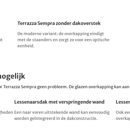
Terrazza Sempra zonder dakoverstek
De moderne variant: de overkapping eindigt
ot
met de staanders en zorgt zo voor een optische
eenheid.
mogelijk
 voor Terrazza Sempra geen probleem. De glazen overkapping kan 
Lessenaarsdak met verspringende wand
Lesse
igheden
Een naar voren uitstekende wand kan eenvoudig
Ook ee
worden geïntegreerd in de dakconstructie.
overka