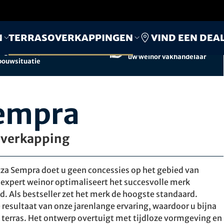
Vind een dea
n
Terrasoverkappingen
Fabricage en montage
Persoonlijk advies door
afgestemd op de
uw weinor vakhandelaar
bouwsituatie
Sempra
soverkapping
zza Sempra doet u geen concessies op het gebied van
expert weinor optimaliseert het succesvolle merk
nd. Als bestseller zet het merk de hoogste standaard.
resultaat van onze jarenlange ervaring, waardoor u bijna
w terras. Het ontwerp overtuigt met tijdloze vormgeving en