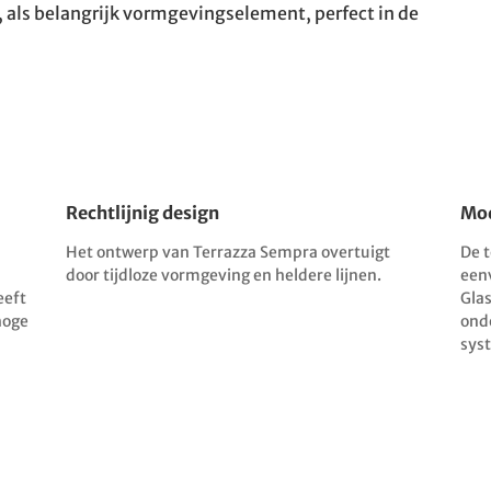
, als belangrijk vormgevingselement, perfect in de
Rechtlijnig design
Mod
Het ontwerp van Terrazza Sempra overtuigt
De 
door tijdloze vormgeving en heldere lijnen.
een
eeft
Gla
hoge
ond
sys