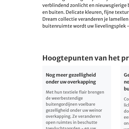
verblindend zonlicht en nieuwsgierige 
en buiten. Delicate kleuren, fijne text
Dream collectie veranderen je lamellen
buitenruimte wordt uw lievelingsplek -
Hoogtepunten van het p
Nog meer gezelligheid
Ge
onder uw overkapping
no
bu
Met hun textiele flair brengen
de weerbestendige
Co
buitengordijnen voelbare
li
gezelligheid onder uw weinor
do
overkapping. Ze veranderen
ee
open ruimtes in beschutte
on
toevluchtsoorden - en uw