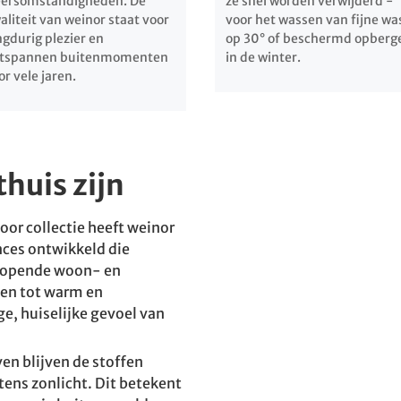
ersomstandigheden. De
ze snel worden verwijderd -
aliteit van weinor staat voor
voor het wassen van fijne wa
ngdurig plezier en
op 30° of beschermd opberg
tspannen buitenmomenten
in de winter.
or vele jaren.
huis zijn
r collectie heeft weinor
nces ontwikkeld die
nlopende woon- en
gen tot warm en
e, huiselijke gevoel van
en blijven de stoffen
ntens zonlicht. Dit betekent