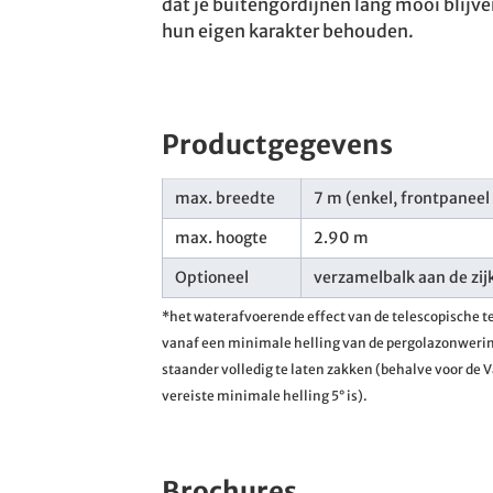
dat je buitengordijnen lang mooi blijve
hun eigen karakter behouden.
Productgegevens
max. breedte
7 m (enkel, frontpaneel
max. hoogte
2.90 m
Optioneel
verzamelbalk aan de zij
*het waterafvoerende effect van de telescopische t
vanaf een minimale helling van de pergolazonwering
staander volledig te laten zakken (behalve voor de 
vereiste minimale helling 5° is).
Brochures