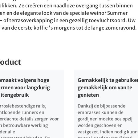
blikken. Ze creëren een naadloze overgang tussen binnen
uren en de elegante look van de speciale weinor Summer
- of terrasoverkapping in een gezellig toevluchtsoord. Uw
 van de eerste koffie 's morgens tot de lange zomeravond.
roduct
maakt volgens hoge
Gemakkelijk te gebruike
rmen voor langdurig
gemakkelijk om van te
itengebruik
genieten
rrosiebestendige rails,
Dankzij de bijpassende
chtlopende runners en
embrasses kunnen de
ordachte details zorgen voor
gordijnen moeiteloos opzij
n betrouwbare werking
worden geschoven en
der alle
vastgezet. Indien nodig kun