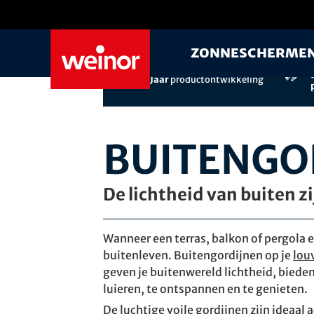
Skip to main content
Zonnescherme
Ervaring van
meer dan 60
Jaar
productontwikkeling
BUITENGO
De lichtheid van buiten zi
Wanneer een terras, balkon of pergola e
buitenleven. Buitengordijnen op je
lou
geven je buitenwereld lichtheid, bieden
luieren, te ontspannen en te genieten.
De luchtige voile gordijnen zijn ideaal