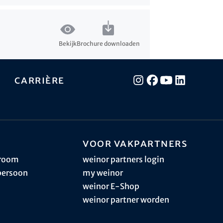
Bekijk
Brochure downloaden
Carrière
Voor vakpartners
sroom
weinor partners login
persoon
my weinor
weinor E-Shop
weinor partner worden