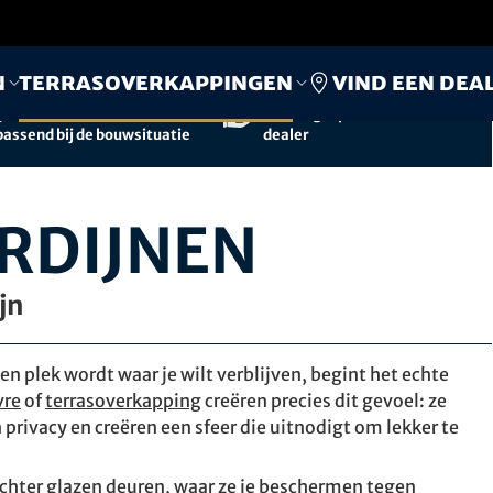
Vind een dea
n
Terrasoverkappingen
Geproduceerd en
Persoonlijk advies
geassembleerd
van
uw gespecialiseerde
passend bij de bouwsituatie
dealer
RDIJNEN
jn
en plek wordt waar je wilt verblijven, begint het echte
vre
of
terrasoverkapping
creëren precies dit gevoel: ze
 privacy en creëren een sfeer die uitnodigt om lekker te
 achter glazen deuren, waar ze je beschermen tegen