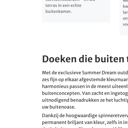
we
terras in een echte
kw
buitenkamer.
la
on
vo
Doeken die buiten t
Met de exclusieve Summer Dream outdoo
zes fijn op elkaar afgestemde kleurnua
harmonieus passen in de meest uitee
buitenconcepten. Van zacht en ingeto
uitnodigend benadrukken ze het luchtig
uw buitenoase.
Dankzij de hoogwaardige spinneretverv
permanent briljant van kleur, zelfs in i