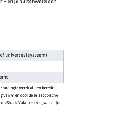
n - en je buitenwerelden
 of universeel systeem)
kant
echnologie wordt alleen bereikt
 van 4° en door de telescopische
VarioShade Volant-optie, waarbij de