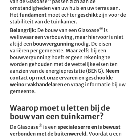
van de Glasoase
passen zich aan de
omstandigheden van uw huis en uw terras aan.
Het
fundament
moet echter
geschikt
zijn voor de
stabiliteit van de tuinkamer.
®
Belangrijk:
De bouw van een Glasoase
is
weliswaar een verbouwing, maar hiervoor is niet
altijd een
bouwvergunning
nodig. De eisen
variëren per gemeente. Maar zelfs bij een
bouwvergunning hoeft er geen rekening te
worden gehouden met de wettelijke eisen ten
aanzien van de energieprestatie (BENG).
Neem
contact op met onze ervaren en geschoolde
weinor vakhandelaren
en vraag informatie bij uw
gemeente.
Waarop moet u letten bij de
bouw van een tuinkamer?
®
De Glasoase
is een
speciale serre en is bewust
verbonden met de buitenwereld.
Voordat u een