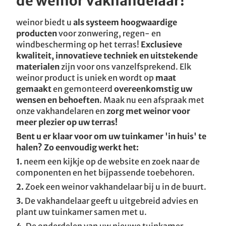
de weinor vakhandelaar!
weinor biedt u
als systeem hoogwaardige
producten
voor zonwering, regen- en
windbescherming op het terras!
Exclusieve
kwaliteit, innovatieve techniek en uitstekende
materialen
zijn voor ons vanzelfsprekend. Elk
weinor product is uniek en wordt op
maat
gemaakt
en gemonteerd
overeenkomstig uw
wensen en behoeften
. Maak nu een afspraak met
onze vakhandelaren en
zorg met weinor voor
meer plezier op uw terras!
Bent u er klaar voor om uw tuinkamer 'in huis' te
halen? Zo eenvoudig werkt het:
1.
neem een kijkje op de website en zoek naar de
componenten en het bijpassende toebehoren.
2.
Zoek een weinor vakhandelaar bij u in de buurt.
3.
De vakhandelaar geeft u uitgebreid advies en
plant uw tuinkamer samen met u.
4.
De onderdelen van uw nieuwe tuinkamer