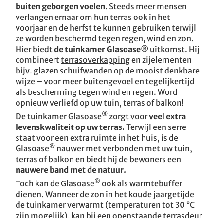
buiten geborgen voelen.
Steeds meer mensen
verlangen ernaar om hun terras ook in het
voorjaar en de herfst te kunnen gebruiken terwijl
ze worden beschermd tegen regen, wind en zon.
Hier biedt
de tuinkamer Glasoase®
uitkomst. Hij
combineert
terrasoverkapping
en zijelementen
bijv.
glazen schuifwanden
op de mooist denkbare
wijze – voor meer buitengevoel en tegelijkertijd
als bescherming tegen wind en regen. Word
opnieuw verliefd op uw tuin, terras of balkon!
®
De tuinkamer Glasoase
zorgt voor
veel extra
levenskwaliteit op uw terras.
Terwijl een serre
staat voor een extra ruimte in het huis, is de
®
Glasoase
nauwer met verbonden met uw tuin,
terras of balkon en biedt hij de bewoners een
nauwere band met de natuur.
®
Toch kan de Glasoase
ook als warmtebuffer
dienen. Wanneer de zon in het koude jaargetijde
de tuinkamer verwarmt (temperaturen tot 30 °C
zijn mogelijk), kan bij een openstaande terrasdeur