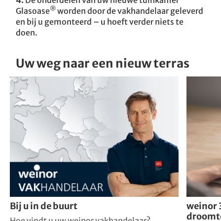
®
Glasoase
worden door de vakhandelaar geleverd
en bij u gemonteerd – u hoeft verder niets te
doen.
Uw weg naar een nieuw terras
Bij u in de buurt
weinor 
droomt
Hoe vindt u uw weinor vakhandelaar?