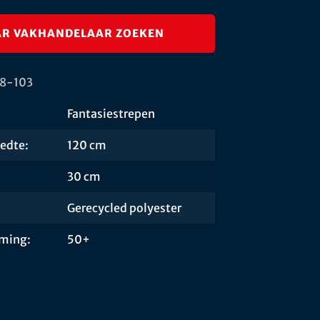
R VAKHANDELAAR ZOEKEN
| 8-103
Fantasiestrepen
edte:
120 cm
30 cm
Gerecycled polyester
ming:
50+