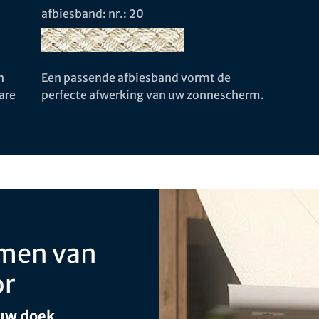
afbiesband: nr.: 20
n
Een passende afbiesband vormt de
are
perfecte afwerking van uw zonnescherm.
men van
or
 uw doek