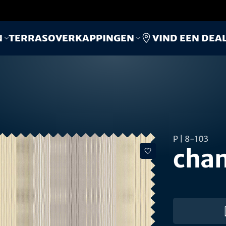
Vind een dea
n
Terrasoverkappingen
P | 8-103
cha