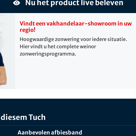
Nu het product live beleven
Vindt een vakhandelaar-showroom in uw
regio!
Hoogwaardige zonwering voor iedere situatie.
Hier vindt u het complete weinor
zonweringsprogramma.
 diesem Tuch
Aanbevolen afbiesband