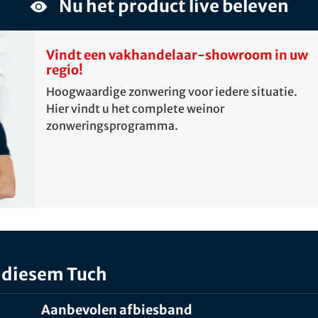
Nu het product live beleven
Vindt een vakhandelaar-showroom in uw
regio!
Hoogwaardige zonwering voor iedere situatie.
Hier vindt u het complete weinor
zonweringsprogramma.
 diesem Tuch
Aanbevolen afbiesband