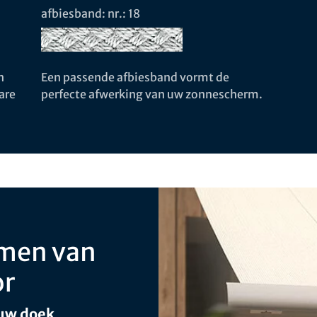
afbiesband: nr.: 18
n
Een passende afbiesband vormt de
are
perfecte afwerking van uw zonnescherm.
men van
or
 uw doek