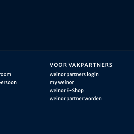
Voor vakpartners
sroom
weinor partners login
persoon
my weinor
weinor E-Shop
weinor partner worden