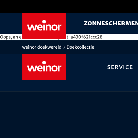
Skip to main content
Zonnescherme
Oops, an error occurred! Request: a430f621ccc28
weinor doekwereld
Doekcollectie
Service