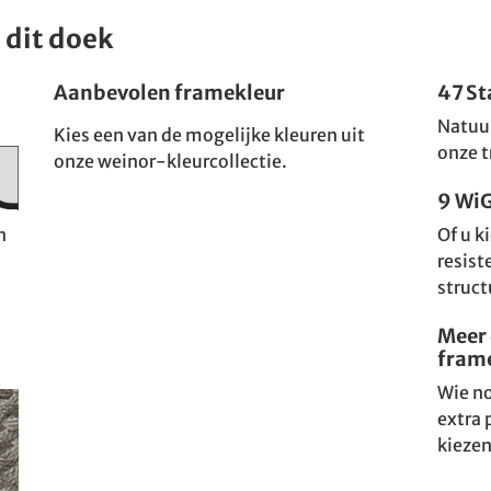
 dit doek
Aanbevolen framekleur
47 S
Natuur
Kies een van de mogelijke kleuren uit
onze t
onze weinor-kleurcollectie.
9 Wi
Of u k
n
resist
struct
Meer 
fram
Wie no
extra 
kiezen