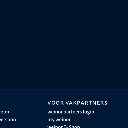
Voor vakpartners
sroom
weinor partners login
persoon
my weinor
weinor E-Shop