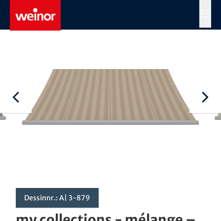
Skip to main content
MENÜ
Dessinnr.: A| 3-879
my collections - mélange –