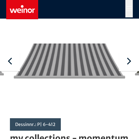
Skip to main content
MENÜ
Dessinnr.: P| 6-412
my collections - momentum