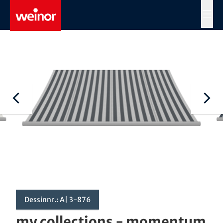
Skip to main content
MENÜ
Dessinnr.: A| 3-876
my collections - momentum