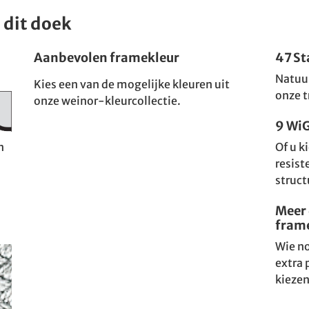
 dit doek
Aanbevolen framekleur
47 S
Natuur
Kies een van de mogelijke kleuren uit
onze t
onze weinor-kleurcollectie.
9 Wi
Of u k
n
resist
struct
Meer 
fram
Wie no
extra 
kiezen