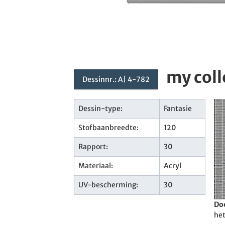
my col
Dessinnr.: A| 4-782
Dessin-type:
Fantasie
Stofbaanbreedte:
120
Rapport:
30
Materiaal:
Acryl
UV-bescherming:
30
Doe
het