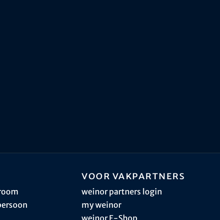
Voor vakpartners
sroom
weinor partners login
persoon
my weinor
weinor E-Shop