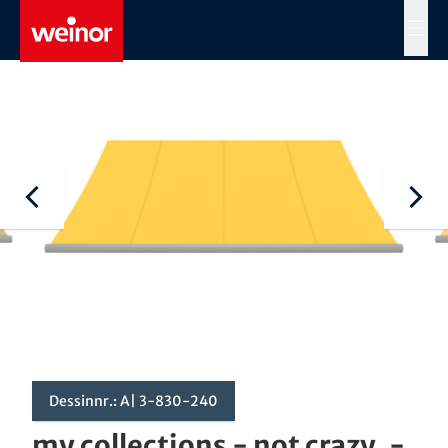
Skip to main content
MENÜ
Dessinnr.: A| 3-830-240
my collections - not crazy. -